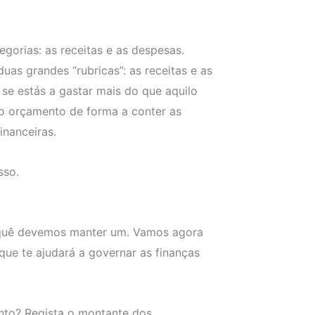
rias: as receitas e as despesas.
as grandes “rubricas”: as receitas e as
r se estás a gastar mais do que aquilo
r o orçamento de forma a conter as
inanceiras.
sso.
rquê devemos manter um. Vamos agora
ue te ajudará a governar as finanças
nto? Regista o montante dos