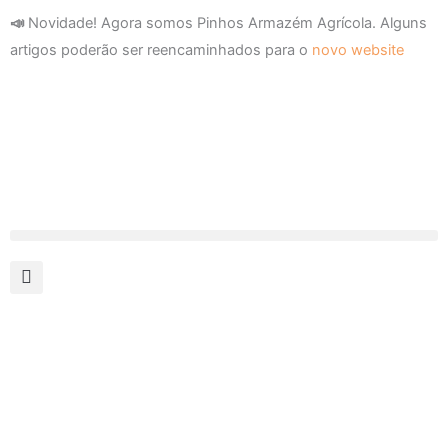
Skip
📣
Novidade! Agora somos Pinhos Armazém Agrícola. Alguns
to
artigos poderão ser reencaminhados para o
novo website
content