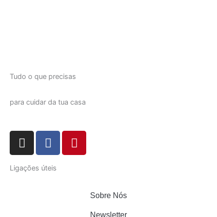
Tudo o que precisas
para cuidar da tua casa
I
F
P
n
a
i
s
c
n
Ligações úteis
t
e
t
a
b
e
g
o
r
Sobre Nós
r
o
e
Newsletter