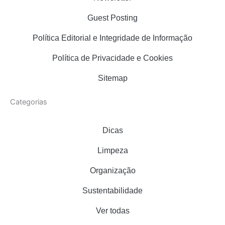
a
k
s
m
t
Guest Posting
Política Editorial e Integridade de Informação
Política de Privacidade e Cookies
Sitemap
Categorias
Dicas
Limpeza
Organização
Sustentabilidade
Ver todas