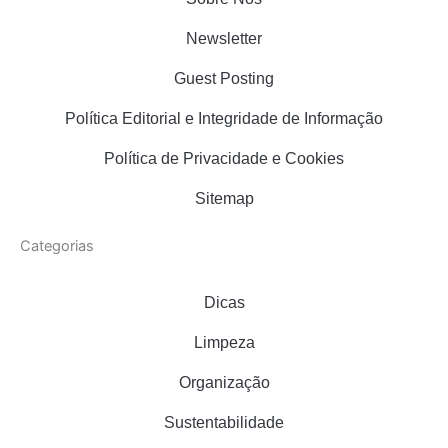
g
o
r
r
o
e
Newsletter
a
k
s
m
t
Guest Posting
Política Editorial e Integridade de Informação
Política de Privacidade e Cookies
Sitemap
Categorias
Dicas
Limpeza
Organização
Sustentabilidade