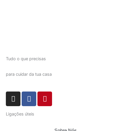
Tudo o que precisas
para cuidar da tua casa
I
F
P
n
a
i
s
c
n
Ligações úteis
t
e
t
a
b
e
Sobre Nós