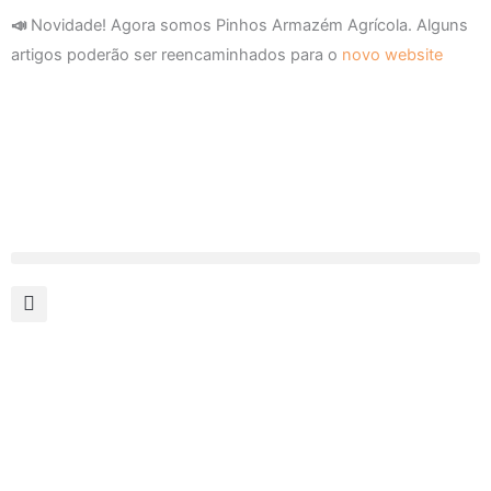
Skip
📣
Novidade! Agora somos Pinhos Armazém Agrícola. Alguns
to
artigos poderão ser reencaminhados para o
novo website
content