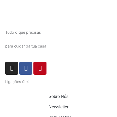
Tudo o que precisas
para cuidar da tua casa
I
F
P
n
a
i
s
c
n
Ligações úteis
t
e
t
a
b
e
g
o
r
Sobre Nós
r
o
e
Newsletter
a
k
s
m
t