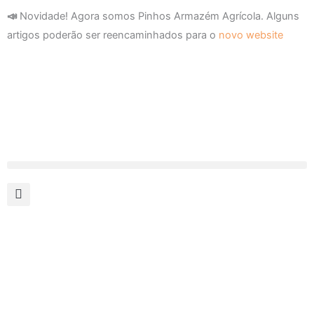
Skip
📣
Novidade! Agora somos Pinhos Armazém Agrícola. Alguns
to
artigos poderão ser reencaminhados para o
novo website
content