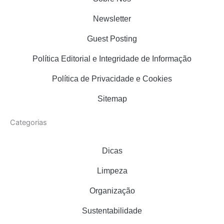
r
o
e
Newsletter
a
k
s
m
t
Guest Posting
Política Editorial e Integridade de Informação
Política de Privacidade e Cookies
Sitemap
Categorias
Dicas
Limpeza
Organização
Sustentabilidade