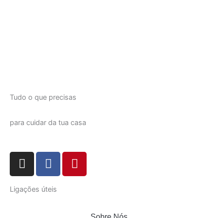
Tudo o que precisas
para cuidar da tua casa
I
F
P
n
a
i
s
c
n
Ligações úteis
t
e
t
a
b
e
g
o
r
Sobre Nós