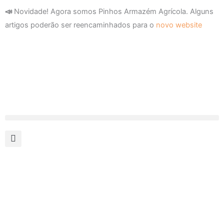
Skip
📣
Novidade! Agora somos Pinhos Armazém Agrícola. Alguns
to
artigos poderão ser reencaminhados para o
novo website
content