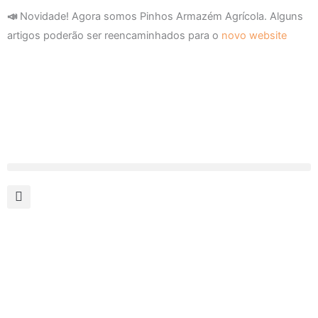
Skip
📣
Novidade! Agora somos Pinhos Armazém Agrícola. Alguns
to
artigos poderão ser reencaminhados para o
novo website
content