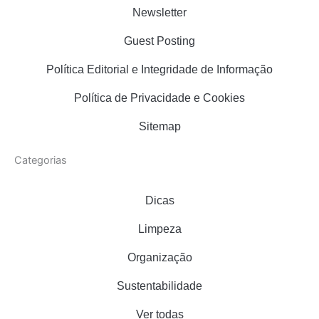
r
o
e
Newsletter
a
k
s
m
t
Guest Posting
Política Editorial e Integridade de Informação
Política de Privacidade e Cookies
Sitemap
Categorias
Dicas
Limpeza
Organização
Sustentabilidade
Ver todas