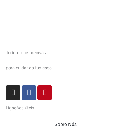
Tudo o que precisas
para cuidar da tua casa
I
F
P
n
a
i
s
c
n
Ligações úteis
t
e
t
a
b
e
g
o
r
Sobre Nós