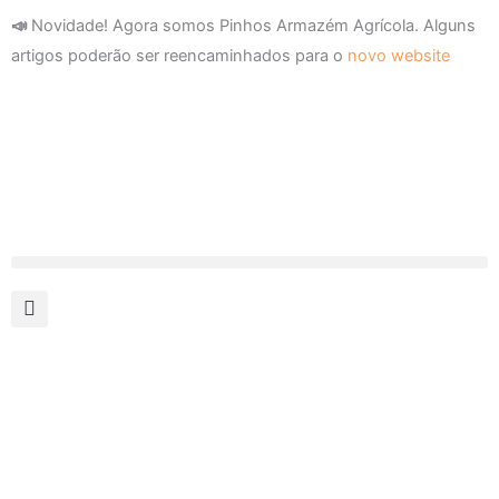
Skip
📣
Novidade! Agora somos Pinhos Armazém Agrícola. Alguns
to
artigos poderão ser reencaminhados para o
novo website
content