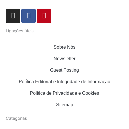
I
F
P
n
a
i
s
c
n
Ligações úteis
t
e
t
a
b
e
g
o
r
Sobre Nós
r
o
e
Newsletter
a
k
s
m
t
Guest Posting
Política Editorial e Integridade de Informação
Política de Privacidade e Cookies
Sitemap
Categorias